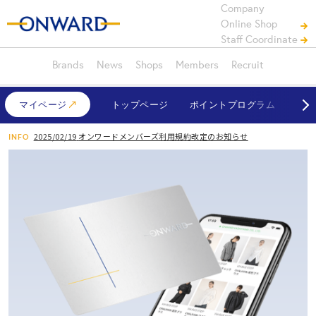
Company
Online Shop
Staff Coordinate
Brands
News
Shops
Members
Recruit
マイページ
トップページ
ポイントプログラム
対象
2025/02/19
オンワードメンバーズ利用規約改定のお知らせ
INFO