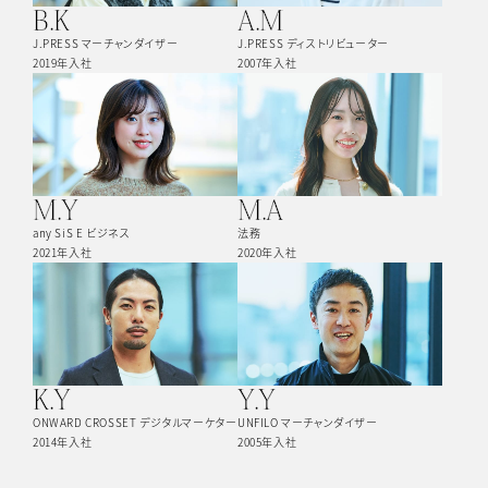
B.K
A.M
J.PRESS マーチャンダイザー
J.PRESS ディストリビューター
2019年入社
2007年入社
M.Y
M.A
any SiS E ビジネス
法務
2021年入社
2020年入社
K.Y
Y.Y
ONWARD CROSSET デジタルマーケター
UNFILO マーチャンダイザー
2014年入社
2005年入社