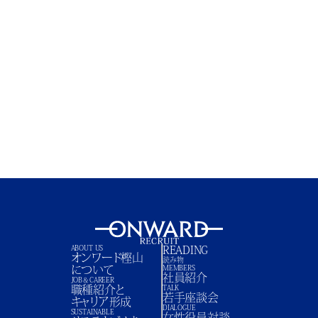
ENTRY
ABOUT US
READING
オンワード樫山
読み物
について
MEMBERS
社員紹介
JOB＆CAREER
職種紹介と
TALK
若手座談会
キャリア形成
DIALOGUE
SUSTAINABLE
女性役員対談