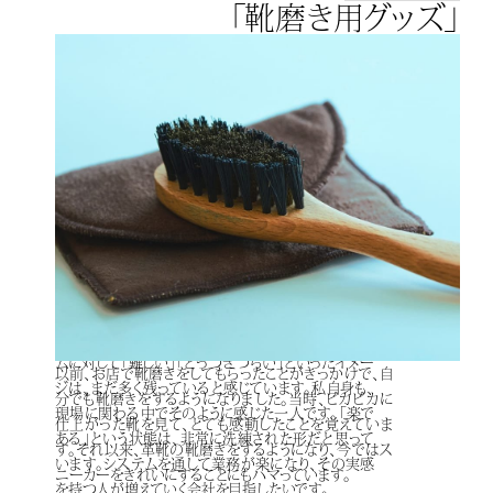
「靴磨き用グッズ」
FUTURE
私の未来
私が目指す未来は、「現場の方々が少しでも楽にITに
触れられる」ようになることです。現在では携帯やPC
が普及し、ITは身近な存在になっていますが、システ
ムに対して「難しい」「とっつきづらい」といったイメー
以前、お店で靴磨きをしてもらったことがきっかけで、自
ジは、まだ多く残っていると感じています。私自身も、
分でも靴磨きをするようになりました。当時、ピカピカに
現場に関わる中でそのように感じた一人です。「楽で
仕上がった靴を見て、とても感動したことを覚えていま
ある」という状態は、非常に洗練された形だと思って
す。それ以来、革靴の靴磨きをするようになり、今ではス
います。システムを通して業務が楽になり、その実感
ニーカーをきれいにすることにもハマっています。
を持つ人が増えていく会社を目指したいです。