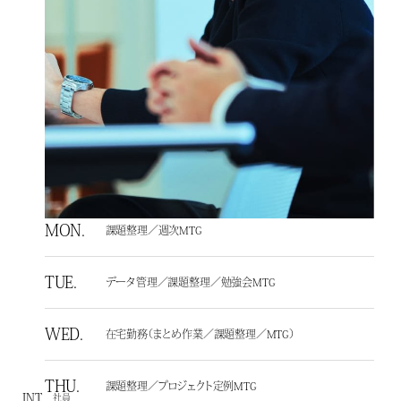
MON.
課題整理／週次MTG
TUE.
データ管理／課題整理／勉強会MTG
WED.
在宅勤務（まとめ作業／課題整理／MTG）
THU.
課題整理／プロジェクト定例MTG
INT
社員