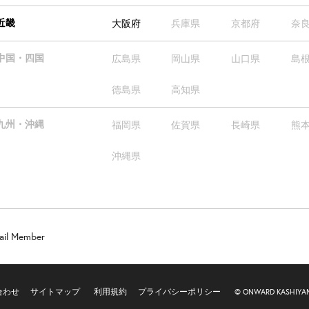
近畿
大阪府
兵庫県
京都府
奈
中国・四国
広島県
岡山県
山口県
島
徳島県
高知県
九州・沖縄
福岡県
佐賀県
長崎県
熊
沖縄県
ail Member
合わせ
サイトマップ
利用規約
プライバシーポリシー
© ONWARD KASHIYAMA