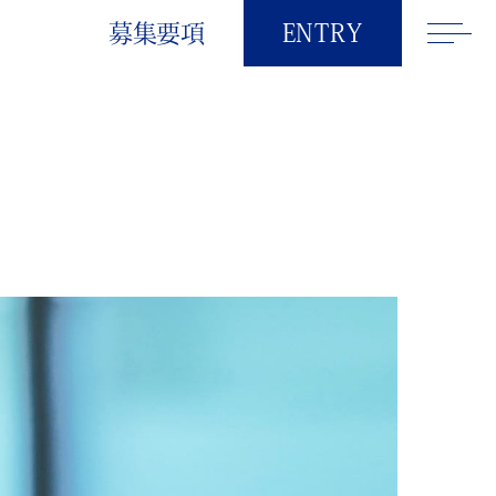
募集要項
ENTRY
新卒採用
2027卒
2028卒
中途採用
障がいの
ある方