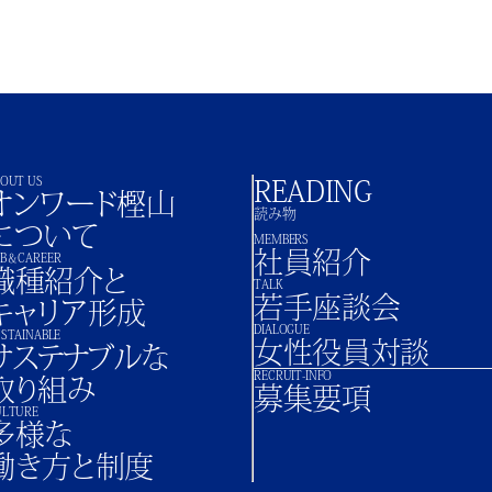
BOUT US
READING
オンワード樫山
読み物
について
MEMBERS
社員紹介
OB＆CAREER
職種紹介と
TALK
若手座談会
キャリア形成
DIALOGUE
STAINABLE
女性役員対談
サステナブルな
RECRUIT-INFO
取り組み
募集要項
ULTURE
多様な
働き方と制度