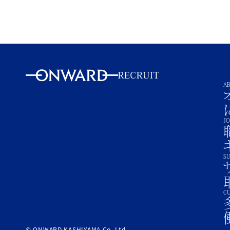
A
J
SU
C
© ONWARD KASHIYAMA Co.,Ltd.