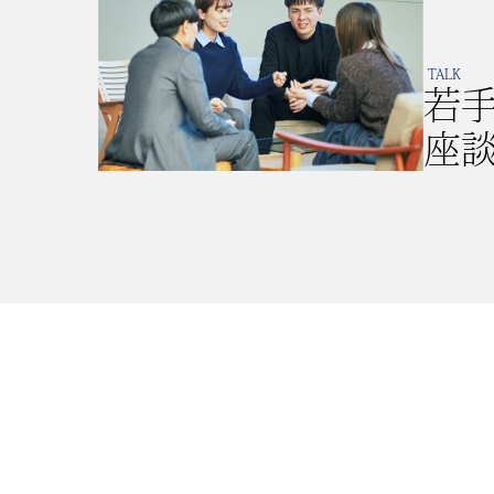
TALK
若
座