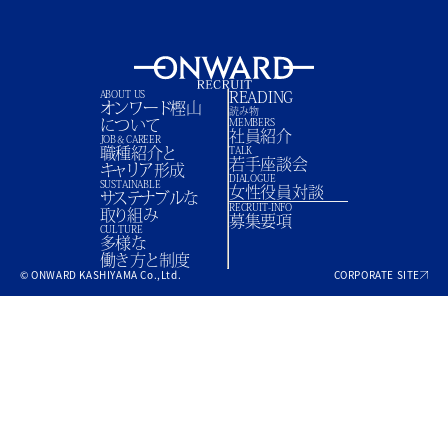
ABOUT US
READING
オンワード樫山
読み物
について
MEMBERS
社員紹介
JOB＆CAREER
職種紹介と
TALK
若手座談会
キャリア形成
DIALOGUE
SUSTAINABLE
女性役員対談
サステナブルな
RECRUIT-INFO
取り組み
募集要項
CULTURE
多様な
働き方と制度
© ONWARD KASHIYAMA Co.,Ltd.
CORPORATE SITE