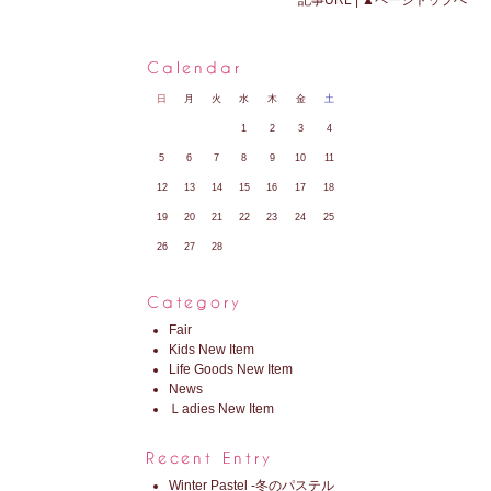
日
月
火
水
木
金
土
1
2
3
4
5
6
7
8
9
10
11
12
13
14
15
16
17
18
19
20
21
22
23
24
25
26
27
28
Fair
Kids New Item
Life Goods New Item
News
Ｌadies New Item
Winter Pastel -冬のパステル