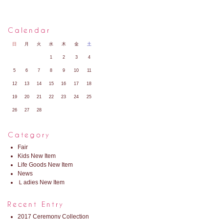
日
月
火
水
木
金
土
1
2
3
4
5
6
7
8
9
10
11
12
13
14
15
16
17
18
19
20
21
22
23
24
25
26
27
28
Fair
Kids New Item
Life Goods New Item
News
Ｌadies New Item
2017 Ceremony Collection