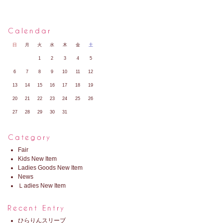
日
月
火
水
木
金
土
1
2
3
4
5
6
7
8
9
10
11
12
13
14
15
16
17
18
19
20
21
22
23
24
25
26
27
28
29
30
31
Fair
Kids New Item
Ladies Goods New Item
News
Ｌadies New Item
ひらりんスリーブ