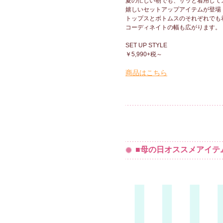
夏の忙しい朝でも、サッと着用して
嬉しいセットアップアイテムが登場
トップスとボトムスのそれぞれでも
コーディネイトの幅も広がります。
SET UP STYLE
￥5,990+税～
商品はこちら
■母の日オススメアイテ