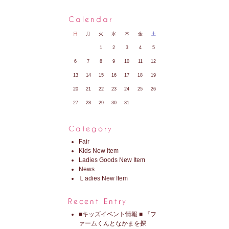
日
月
火
水
木
金
土
1
2
3
4
5
6
7
8
9
10
11
12
13
14
15
16
17
18
19
20
21
22
23
24
25
26
27
28
29
30
31
Fair
Kids New Item
Ladies Goods New Item
News
Ｌadies New Item
■キッズイベント情報 ■ 『フ
ァームくんとなかまを探