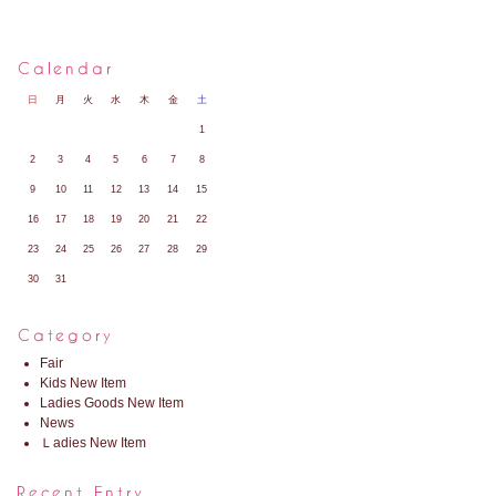
日
月
火
水
木
金
土
1
2
3
4
5
6
7
8
9
10
11
12
13
14
15
16
17
18
19
20
21
22
23
24
25
26
27
28
29
30
31
Fair
Kids New Item
Ladies Goods New Item
News
Ｌadies New Item