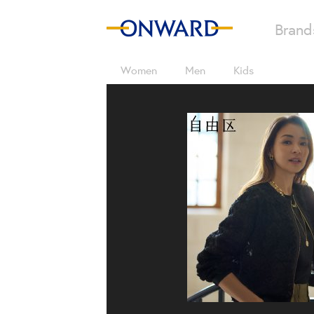
Brand
Women
Men
Kids