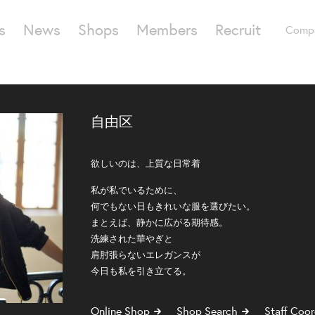
s
News
Shops
Members
Recruit
Comp
自由区
欲しいのは、上質な日常着
私が私でいるために、
何でもない日もきれいな服を選びたい。
まとえば、静かに広がる期待感。
洗練された華やぎと
肩肘張らないエレガンスが
今日も私を引き立てる。
Online Shop
Shop Search
Staff Coor