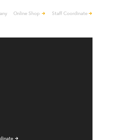
any
Online Shop
Staff Coordinate
dinate