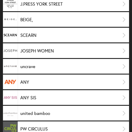
J.PRESS YORK STREET
BEIGE,
SCEARN
JOSEPH WOMEN
uncrave
ANY
ANY SIS
united bamboo
PW CIRCULUS