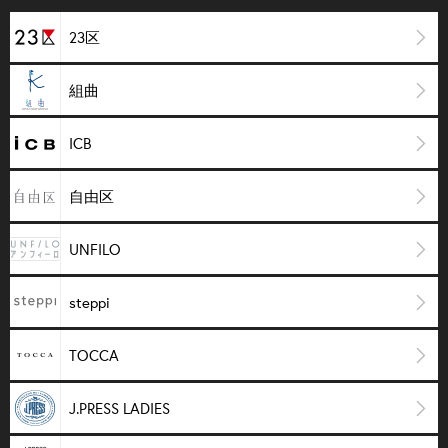
23区
組曲
ICB
自由区
UNFILO
steppi
TOCCA
J.PRESS LADIES