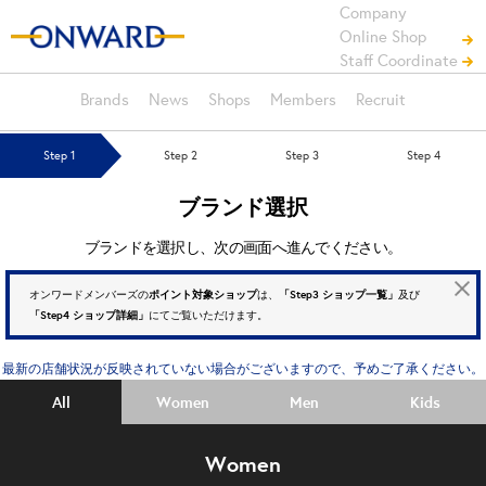
Company
Online Shop
Staff Coordinate
Brands
News
Shops
Members
Recruit
Step 1
Step 2
Step 3
Step 4
ブランド選択
ブランドを選択し、次の画面へ進んでください。
ポイント対象ショップ
「Step3 ショップ一覧」
オンワードメンバーズの
は、
及び
「Step4 ショップ詳細」
にてご覧いただけます。
最新の店舗状況が反映されていない場合がございますので、予めご了承ください。
All
Women
Men
Kids
Women