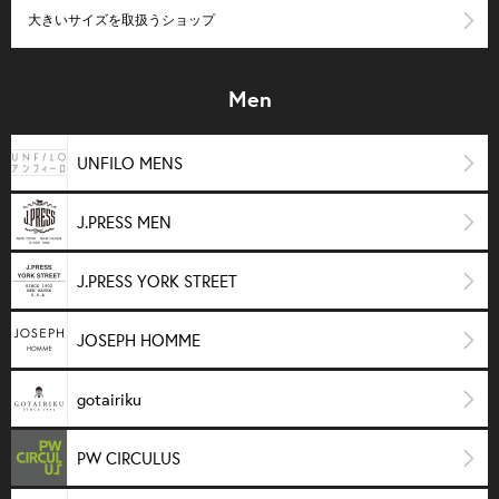
大きいサイズを取扱うショップ
Men
UNFILO MENS
J.PRESS MEN
J.PRESS YORK STREET
JOSEPH HOMME
gotairiku
PW CIRCULUS