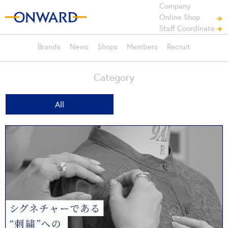
Company
Online Shop
Staff Coordinate
Brands
News
Shops
Members
Recruit
Category
All