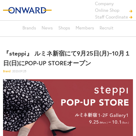
Company
Online Shop
Staff Coordinate
Brands
News
Shops
Members
Recruit
『steppi』 ルミネ新宿にて9月25日(月)~10月１
日(日)にPOP-UP STOREオープン
Brand
2023.09.25