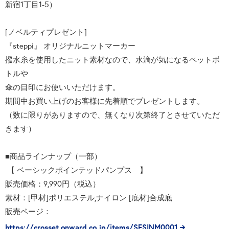
新宿1丁目1-5）
[ノベルティプレゼント]
『steppi』 オリジナルニットマーカー
撥水糸を使用したニット素材なので、水滴が気になるペットボ
トルや
傘の目印にお使いいただけます。
期間中お買い上げのお客様に先着順でプレゼントします。
（数に限りがありますので、無くなり次第終了とさせていただ
きます）
■商品ラインナップ（一部）
【 ベーシックポインテッドパンプス 】
販売価格：9,990円（税込）
素材：[甲材]ポリエステル,ナイロン [底材]合成底
販売ページ：
https://crosset.onward.co.jp/items/SESINM0001