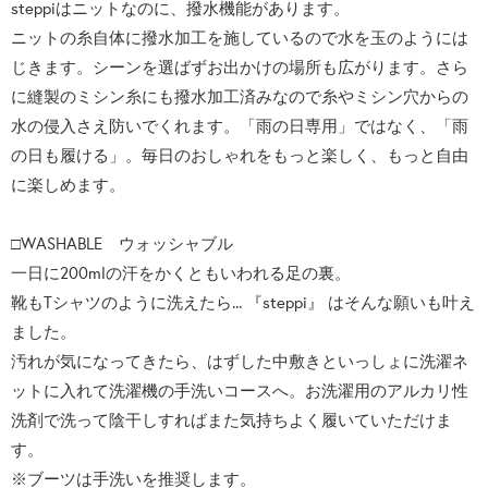
steppiはニットなのに、撥水機能があります。
ニットの糸自体に撥水加工を施しているので水を玉のようには
じきます。シーンを選ばずお出かけの場所も広がります。さら
に縫製のミシン糸にも撥水加工済みなので糸やミシン穴からの
水の侵入さえ防いでくれます。「雨の日専用」ではなく、「雨
の日も履ける」。毎日のおしゃれをもっと楽しく、もっと自由
に楽しめます。
□WASHABLE ウォッシャブル
一日に200mlの汗をかくともいわれる足の裏。
靴もTシャツのように洗えたら... 『steppi』 はそんな願いも叶え
ました。
汚れが気になってきたら、はずした中敷きといっしょに洗濯ネ
ットに入れて洗濯機の手洗いコースへ。お洗濯用のアルカリ性
洗剤で洗って陰干しすればまた気持ちよく履いていただけま
す。
※ブーツは手洗いを推奨します。