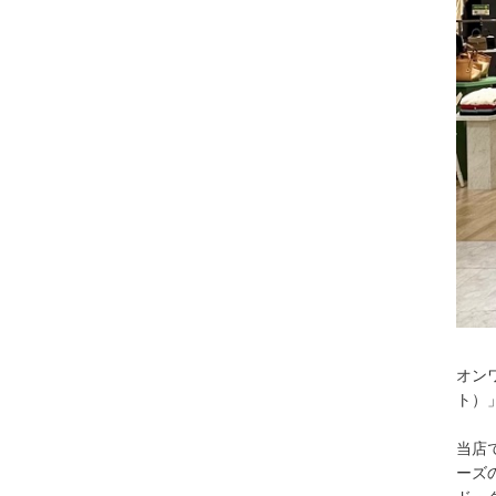
オンワ
ト）
当店
ーズ