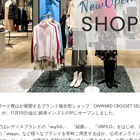
ード樫山が展開するブランド複合型ショップ「ONWARD CROSSET S
」が、11月10日(金)に銀座インズ１の1Fにオープンしました。
ではレディスブランドの『anySiS』、『組曲』、『UNFILO』をはじ
の『steppi』など様々なブランドを常時ご用意するほか、公式オンラインスト