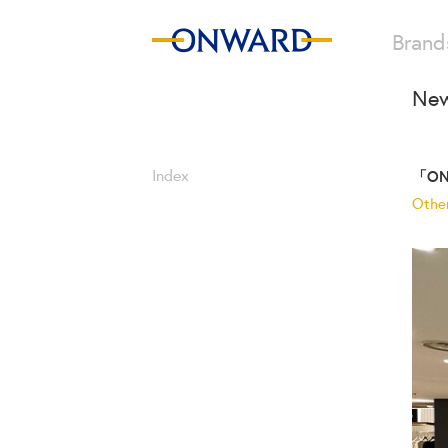
Brand
New
Index
「O
Othe