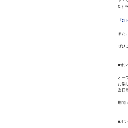
ド・
&ト
「CL
また
ぜひこ
■オ
オー
お楽
当日
期間：
■オ