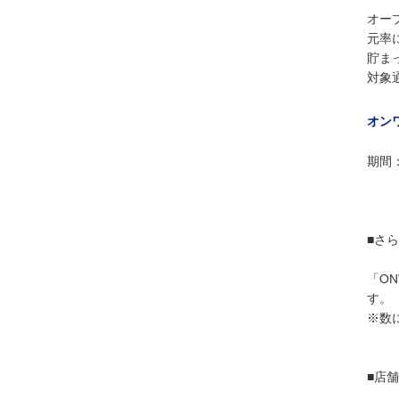
オー
元率
貯ま
対象
オン
期間：
■さ
「ON
す。
※数
■店