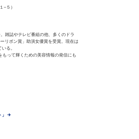
目１−５）
ュー。雑誌やテレビ番組の他、多くのドラ
ルーリボン賞」助演女優賞を受賞。現在は
ている。
信をもって輝くための美容情報の発信にも
ト」