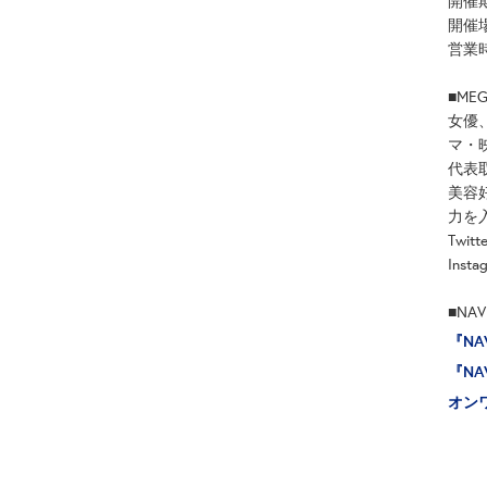
開催
開催場
営業時間
■ME
女優
マ・
代表
美容
力を
Twitt
Insta
■NA
『NA
『NA
オン