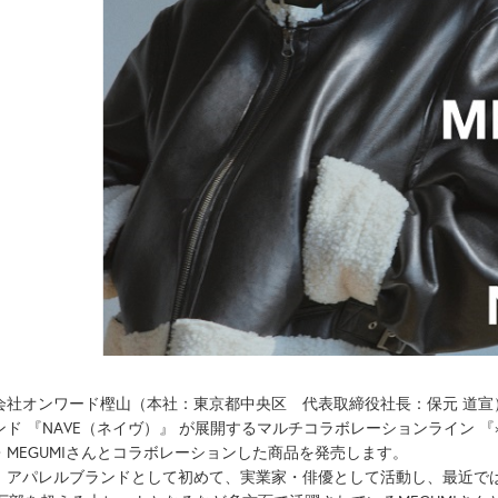
会社オンワード樫山（本社：東京都中央区 代表取締役社長：保元 道宣
ンド 『NAVE（ネイヴ）』 が展開するマルチコラボレーションライン 『
・MEGUMIさんとコラボレーションした商品を発売します。
、アパレルブランドとして初めて、実業家・俳優として活動し、最近で