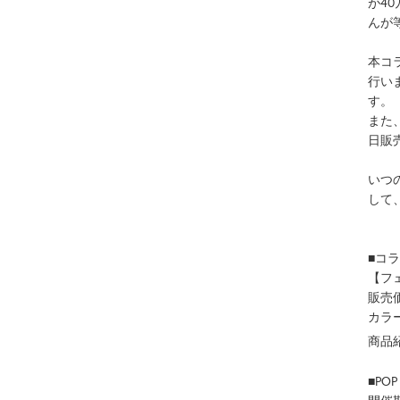
が4
んが
本コラ
行いま
す。
また
日販
いつ
して
■コ
【フ
販売価
カラ
商品紹
■POP