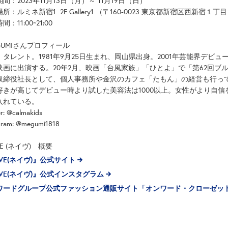
期間：2023年11月13日（月）～ 11月19日（日）
所：ルミネ新宿1 2F Gallery1 （〒160-0023 東京都新宿区西新宿１丁
：11:00~21:00
GUMIさんプロフィール
、タレント。1981年9月25日生まれ、岡山県出身。2001年芸能界デビ
映画に出演する。20年2月、映画「台風家族」「ひとよ」で「第62回ブ
取締役社長として、個人事務所や金沢のカフェ「たもん」の経営も行っ
好きが高じてデビュー時より試した美容法は1000以上。女性がより自
入れている。
er: @calmakids
gram: @megumi1818
VE (ネイヴ) 概要
VE(ネイヴ)』公式サイト
VE(ネイヴ)』公式インスタグラム
ワードグループ公式ファッション通販サイト「オンワード・クローゼッ