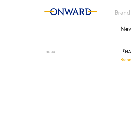
Brand
New
Index
『N
Bran