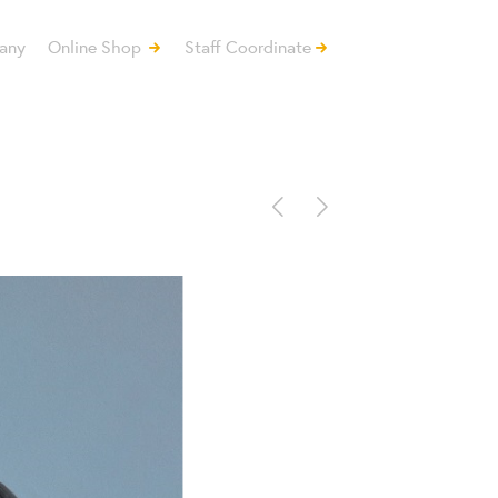
any
Online Shop
Staff Coordinate
<
>