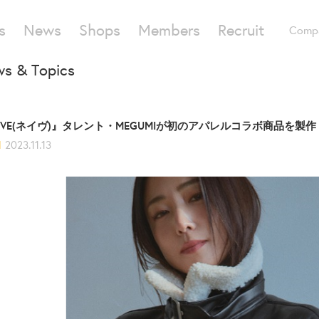
s
News
Shops
Members
Recruit
Comp
s & Topics
AVE(ネイヴ)』タレント・MEGUMIが初のアパレルコラボ商品を製作
d
2023.11.13