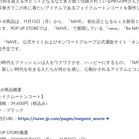
0万部を超える大ヒットとなるなど多方面で活躍されているMEGUMIさんと
等身大でこの冬に着たいアイテムであるフェイクムートンコートを製作
ボ商品は、11月13日（月）から、『NAVE』 初出店となるルミネ新宿１での
す。POP UP STOREでは、『NAVE』 で展開している 『nave』『R
、『NAVE』 公式サイトおよびオンワードグループ公式通販サイト「オ
売予定です。
の時代もファッションは人をワクワクさせ、ハッピーにするもの。『NA
、新しい時代を生きる人たちが何かを感じ、心動かされるアイテムとコ
ラボ商品概要
ェイクムートンコート】
格：39,600円（税込み）
ー：ブラック
https://nave-jp.com/pages/megumi_xnave
介URL：
 UP STORE概要