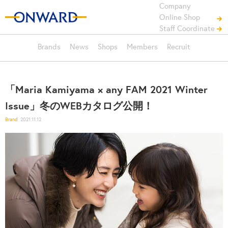
Company
Online Shop
Staff Coordinate
Brands
News
Shops
Members
Recruit
「Maria Kamiyama × any FAM 2021 Winter
Issue」冬のWEBカタログ公開！
Brand
2021.11.12