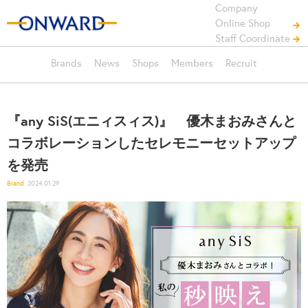
Company
Online Shop
Staff Coordinate
Brands
News
Shops
Members
Recruit
『any SiS(エニィスィス)』 優木まおみさんと
コラボレーションしたセレモニーセットアップ
を発売
Brand
2024.01.29