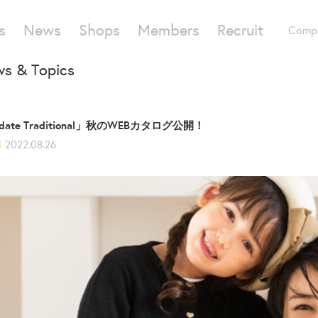
s
News
Shops
Members
Recruit
Comp
s & Topics
date Traditional」秋のWEBカタログ公開！
d
2022.08.26