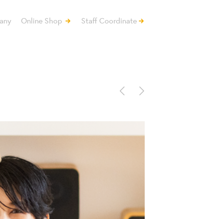
any
Online Shop
Staff Coordinate
<
>