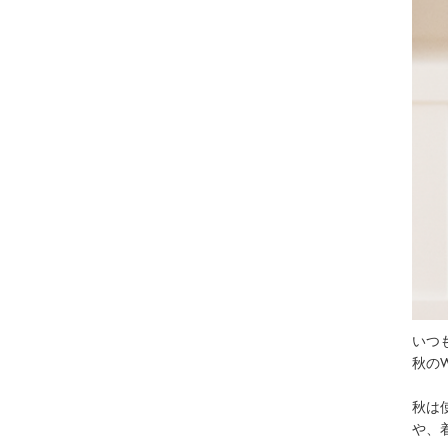
いつ
秋の
秋は
や、