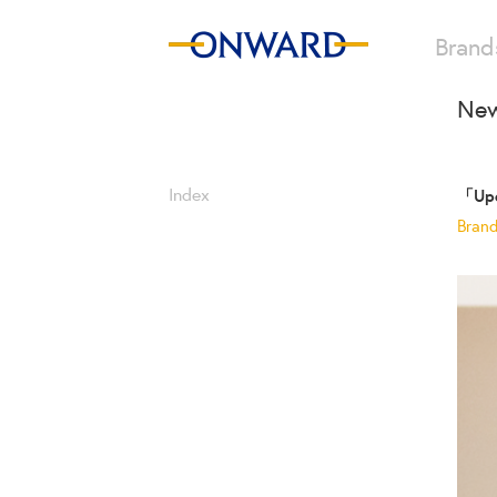
Brand
New
Index
「Up
Bran