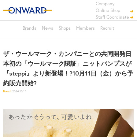
Company
Online Shop
Staff Coordinate
Brands
News
Shops
Members
Recruit
ザ・ウールマーク・カンパニーとの共同開発日
本初の「ウールマーク認証」ニットパンプスが
『steppi』より新登場！?10月11日（金）から予
約販売開始?
Brand
2024.10.15