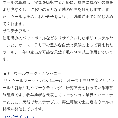
ウールの繊維は、湿気を吸収するために、身体に残る汗の量を
より少なくし、においの元となる菌の発生を抑制します。ま
た、ウールは汗のにおい分子を吸収し、洗濯時までに閉じ込め
てくれます。
サステナブル：
使用済みのペットボトルなどをリサイクルしたポリエステルヤ
ーンと、オーストラリアの豊かな自然と気候によって育まれた
ウール、一年中産出が可能な天然羊毛を50%以上使用していま
す。
■ザ・ウールマーク・カンパニー
ザ・ウールマーク・カンパニーは、オーストラリア産メリノウ
ールの啓蒙活動やマーケティング、研究開発を行っている非営
利組織です。牧羊業者を代表してファッション業界のパートナ
ーと共に、天然でサステナブル、再生可能で土に還るウールの
特徴を発信しています。
〈公式サイト〉