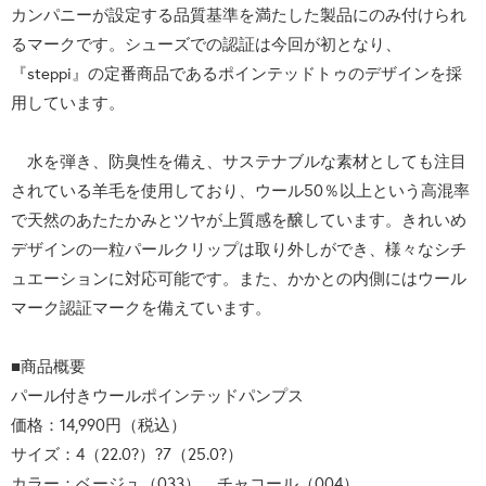
カンパニーが設定する品質基準を満たした製品にのみ付けられ
るマークです。シューズでの認証は今回が初となり、
『steppi』の定番商品であるポインテッドトゥのデザインを採
用しています。
水を弾き、防臭性を備え、サステナブルな素材としても注目
されている羊毛を使用しており、ウール50％以上という高混率
で天然のあたたかみとツヤが上質感を醸しています。きれいめ
デザインの一粒パールクリップは取り外しができ、様々なシチ
ュエーションに対応可能です。また、かかとの内側にはウール
マーク認証マークを備えています。
■商品概要
パール付きウールポインテッドパンプス
価格：14,990円（税込）
サイズ：4（22.0?）?7（25.0?）
カラー：ベージュ（033）、チャコール（004）