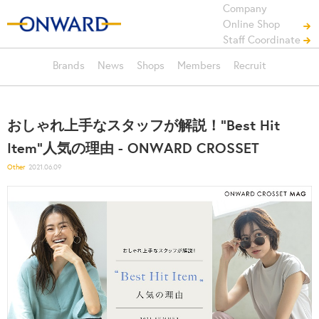
Company
Online Shop
Staff Coordinate
Brands
News
Shops
Members
Recruit
おしゃれ上手なスタッフが解説！"Best Hit
Item"人気の理由 - ONWARD CROSSET
Other
2021.06.09