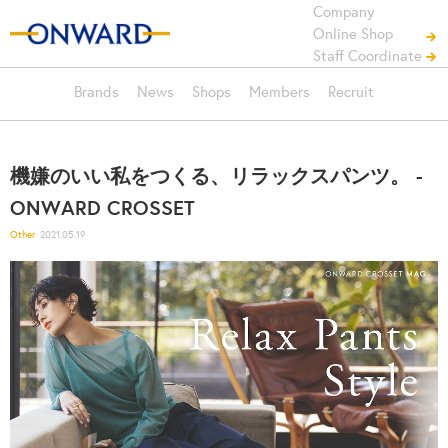
Company
Online Shop
Staff Coordinate
Brands
News
Shops
Members
Recruit
機嫌のいい私をつくる、リラックスパンツ。 -
ONWARD CROSSET
Other
2021.05.19