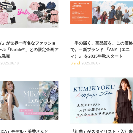
NY』が世界一有名なファッショ
─ 手の届く、高品質を、この価格
ル「Barbie™」との限定企画ア
で。─ 新ブランド 『ANY（エニ
ム発売
ィ）』 を2025年秋スタート
2025.08.18
Brand
2025.08.07
『組曲』がスタイリスト・入江未
OCCA』モデル・美香さんと