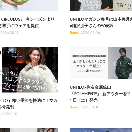
 CIRCULUS』 今シーズンより
UNFILOマガジン春号は山本美月
恵選手にウェアを提供
×稲沢朋子さんのW表紙
2026.03.11
Brand
2026.03.06
UNFILO×住友金属鉱山
「SOLAMENT®」 新アウターを11
1 日（土）発売
NFILO』寒い季節を快適に！マガ
冬号発刊
Brand
2025.10.30
2025.11.07