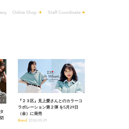
any
Online Shop
Staff Coordinate
『２３区』見上愛さんとのカラーコ
ラボレーション第２弾 を5月29日
タ
（金）に発売
切
Brand
2026.05.29