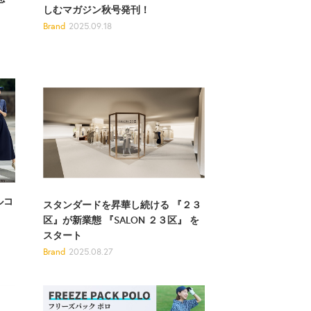
しむマガジン秋号発刊！
Brand
2025.09.18
ルコ
スタンダードを昇華し続ける 『２３
区』が新業態 『SALON ２３区』 を
スタート
Brand
2025.08.27