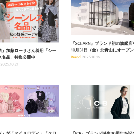
『SCEARN』ブランド初の旗艦店
10月31日（金）北青山にオープン
曲』加藤ローサさん着用「シー
ス名品」特集公開中
Brand
2025.10.16
2025.10.21
NY』が「マイメロディ」「クロ
『ICB』ブランド誕生30周年を記