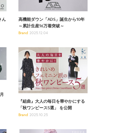
高機能ダウン「ADS」誕生から10年
さん
～累計生産16万着突破～
Brand
2025.12.04
 月
『組曲』大人の毎日を華やかにする
「秋ワンピース5選」 を公開
Brand
2025.10.25