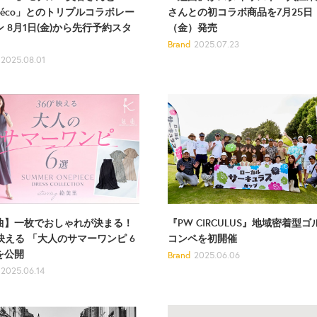
さんとの初コラボ商品を7月25日
véco」とのトリプルコラボレー
（金）発売
 8月1日(金)から先行予約スタ
Brand
2025.07.23
2025.08.01
『PW CIRCULUS』地域密着型ゴ
曲】一枚でおしゃれが決まる！
コンペを初開催
°映える 「大人のサマーワンピ 6
を公開
Brand
2025.06.06
2025.06.14