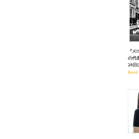
『JO
の代
28日
Brand