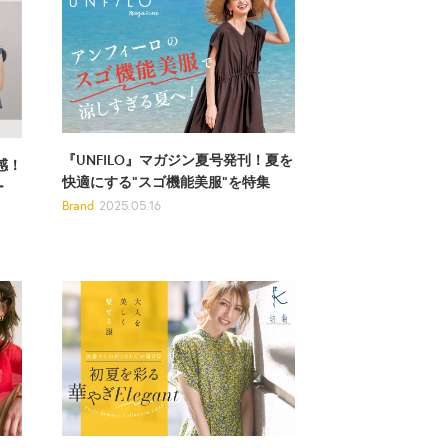
『UNFILO』マガジン夏号発刊！夏を
感！
快適にする"スゴ機能美服"を特集
ー
Brand
2025.05.16