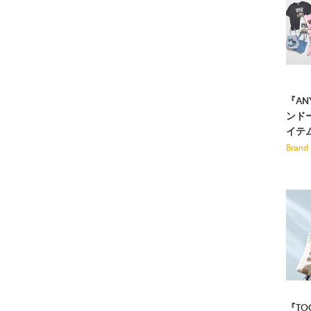
『A
ンドー
イテ
Brand
『T