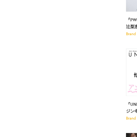
『PW
辻梨
Brand
『U
ジン
Brand