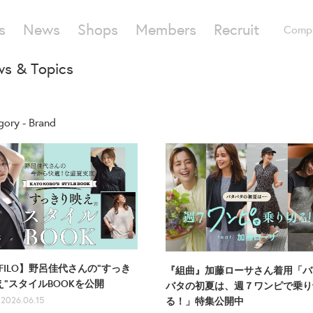
s
News
Shops
Members
Recruit
Comp
s & Topics
gory - Brand
FILO】野呂佳代さんの"すっき
『組曲』加藤ローサさん着用「バ
え"スタイルBOOKを公開
バタの初夏は、週７ワンピで乗り
2026.06.15
る！」特集公開中