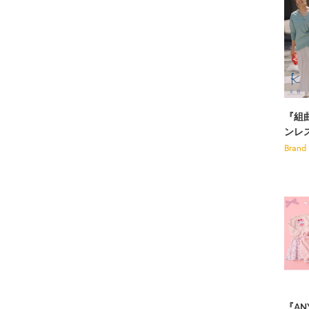
『組
ンレ
Brand
『A