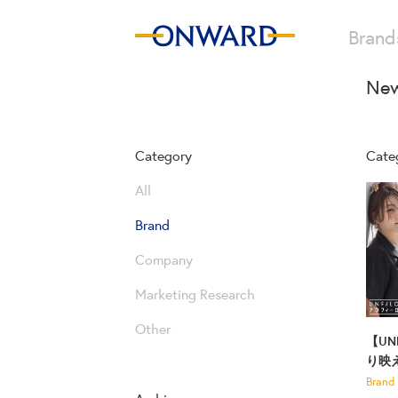
Brand
New
Category
Cate
All
Brand
Company
Marketing Research
Other
【UN
り映
Brand