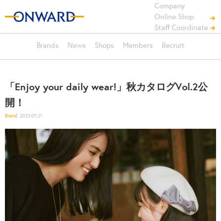
Company
Online Shop
Staff Coordinate
Brands
News
Shops
Members
Recruit
「Enjoy your daily wear!」秋カタログVol.2公
開！
Brand
2023.09.21