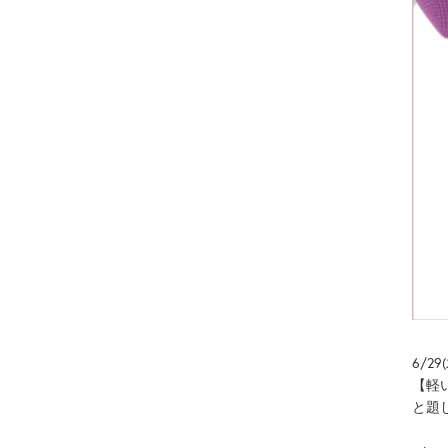
6/2
【軽
と題