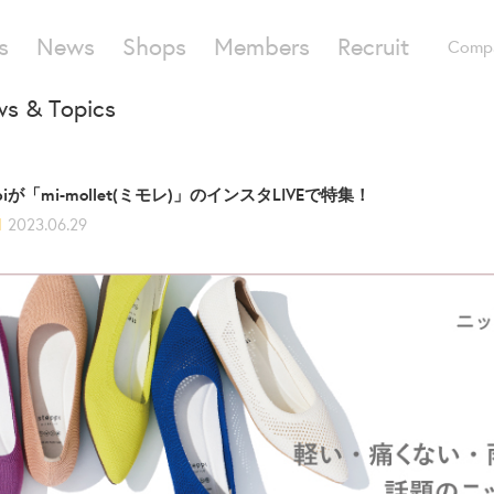
s
News
Shops
Members
Recruit
Comp
s & Topics
ppiが「mi-mollet(ミモレ)」のインスタLIVEで特集！
d
2023.06.29