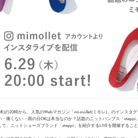
9(木)の20時から、人気のWebマガジン「mi-mollet(ミモレ)」のインス
い・痛くない・雨の日OKは本当なのか？話題のニットパンプス「stepp
して、ニットシューズブランド「steppi」を紹介するLIVEを開催する