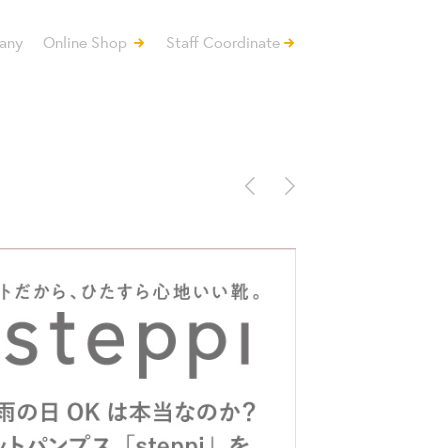
any
Online Shop
Staff Coordinate
<
>