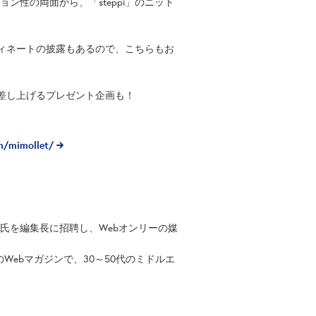
ョン性の両面から、「steppi」のニット
コーディネートの披露もあるので、こちらもお
を差し上げるプレゼント企画も！
m/mimollet/
草直子氏を編集長に招聘し、Webオンリーの媒
ebマガジンで、30～50代のミドルエ