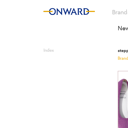
Brand
New
Index
ste
Bran