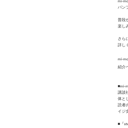
mi-
パン
普段か
楽し
さら
詳し
mi-
紹介
■mi-
講談社
体と
読者
イジ
■『st