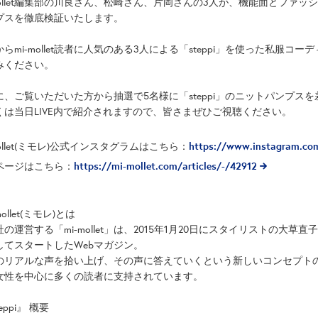
mollet編集部の川良さん、松崎さん、片岡さんの3人が、機能面とファッシ
プスを徹底検証いたします。
らmi-mollet読者に人気のある3人による「steppi」を使った私服
みください。
に、ご覧いただいた方から抽選で5名様に「steppi」のニットパンプス
くは当日LIVE内で紹介されますので、皆さまぜひご視聴ください。
https://www.instagram.co
mollet(ミモレ)公式インスタグラムはこちら：
https://mi-mollet.com/articles/-/42912
ページはこちら：
mollet(ミモレ)とは
の運営する「mi-mollet」は、2015年1月20日にスタイリストの大
してスタートしたWebマガジン。
のリアルな声を拾い上げ、その声に答えていくという新しいコンセプトのW
女性を中心に多くの読者に支持されています。
eppi』 概要