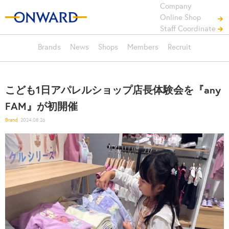
Company
Online Shop
Staff Coordinate
Brands
News
Shops
Members
Recruit
こども1日アパレルショップ店長体験会を『any
FAM』が初開催
Brand
2024.08.26