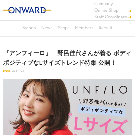
Company
Online Shop
Staff Coordinate
Brands
News
Shops
Members
Recruit
『アンフィーロ』 野呂佳代さんが着る ボディ
ポジティブなLサイズトレンド特集 公開！
Brand
2024.10.11