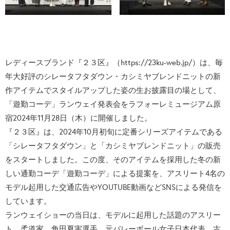
レディースブランド『２３区』（https://23ku-web.jp/）は、毎
年大好評のシレータフタダウン・カシミヤブレンドニットの新
作アイテムでスタイルアップした姿の生お披露目の場として、
「遊勤コーデ」ランウェイ発表会をラフォーレミュージアム原
宿2024年11月28日（木）に開催しました。
『２３区』は、2024年10月初旬に定番シリーズアイテムである
「シレータフタダウン」と「カシミヤブレンドニット」の販売
をスタートしました。この度、そのアイテムを採用した冬の新
しい通勤コーデ「遊勤コーデ」による提案を、アスリート4名の
モデル起用した交通広告やYOUTUBE動画などSNSによる発信を
しています。
ランウェイショーの当日は、モデルに起用した話題のアスリー
ト、柔道家 角田夏実選手、元バレーボール女子日本代表 古