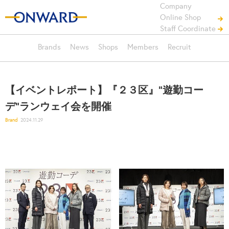
Company
Online Shop
Staff Coordinate
Brands
News
Shops
Members
Recruit
【イベントレポート】『２３区』"遊勤コー
デ"ランウェイ会を開催
Brand
2024.11.29