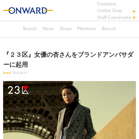
Company
Online Shop
Staff Coordinate
Brands
News
Shops
Members
Recruit
『２３区』女優の杏さんをブランドアンバサダ
ーに起用
Brand
2023.08.24