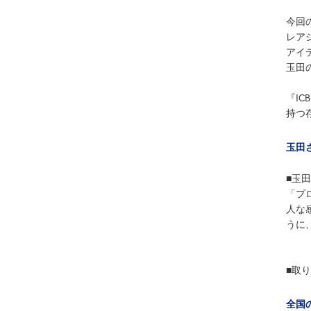
今回
レア
アイ
玉田
『I
持つ
玉田さ
■玉
「プ
人な
うに
■取
全国