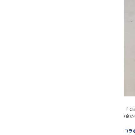
『I
(金
コラ