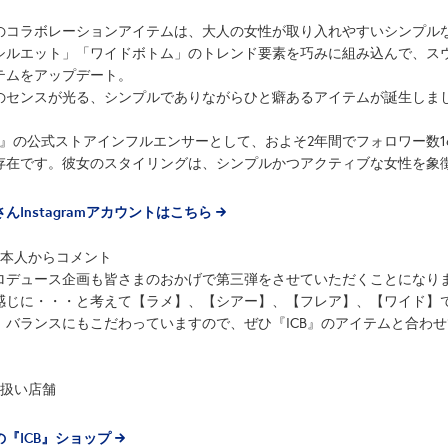
のコラボレーションアイテムは、大人の女性が取り入れやすいシンプル
シルエット」「ワイドボトム」のトレンド要素を巧みに組み込んで、ス
テムをアップデート。
のセンスが光る、シンプルでありながらひと癖あるアイテムが誕生しま
CB』の公式ストアインフルエンサーとして、およそ2年間でフォロワー数
存在です。彼女のスタイリングは、シンプルかつアクティブな女性を象
んInstagramアカウントはこちら
田本人からコメント
ロデュース企画も皆さまのおかげで第三弾をさせていただくことになり
感じに・・・と考えて【ラメ】、【シアー】、【フレア】、【ワイド】
、バランスにもこだわっていますので、ぜひ『ICB』のアイテムと合わ
り扱い店舗
の『ICB』ショップ