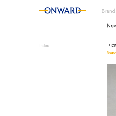
Brand
New
Index
『I
Bran