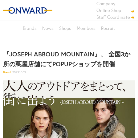
Company
Online Shop
Staff Coordinate
Brands
News
Shops
Members
Recruit
『JOSEPH ABBOUD MOUNTAIN』、 全国3か
所の蔦屋店舗にてPOPUPショップを開催
Brand
2023.10.27