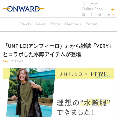
Company
Online Shop
Staff Coordinate
Brands
News
Shops
Members
Recruit
『UNFILO(アンフィーロ）』から雑誌「VERY」
とコラボした水際アイテムが登場
Brand
2024.06.07