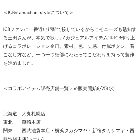
＜ICB×tamachan_styleについて＞
ICBファンに一番近い距離で接しているからこそニーズも熟知す
る玉田さんが、本気で欲しい“カジュアルアイテム”をICB作り上
げるコラボレーション企画。素材、色、丈感、付属ボタン、着
こなし方など、一つ一つ細部にわたってこだわりを持って製作
を進めました。
＜コラボアイテム販売店舗一覧＞※販売開始8/25(水)
北海道 大丸札幌店
東北 藤崎本店
関東 西武池袋本店・横浜タカシマヤ・新宿タカシマヤ・西
武池袋本店(トール)