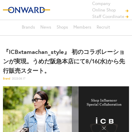
Company
Online Shop
Staff Coordinate
Brands
News
Shops
Members
Recruit
『ICB×tamachan_style』 初のコラボレーショ
ンが実現。うめだ阪急本店にて8/16(水)から先
行販売スタート。
Brand
2023.08.17