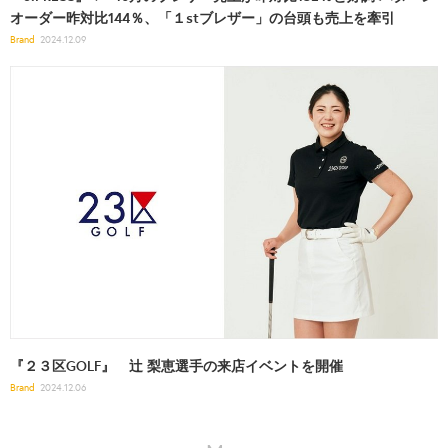
オーダー昨対比144％、「１stブレザー」の台頭も売上を牽引
Brand
2024.12.09
『２３区GOLF』 辻 梨恵選手の来店イベントを開催
Brand
2024.12.06