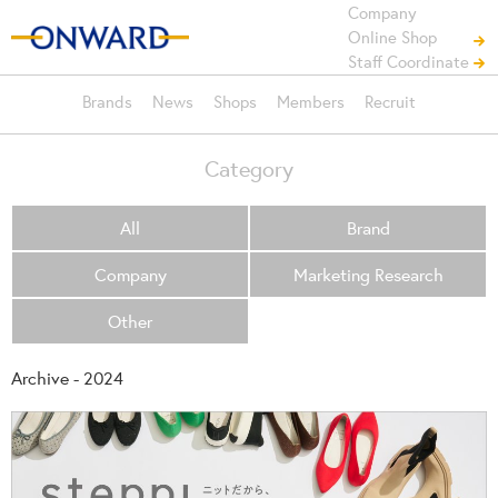
Company
Online Shop
Staff Coordinate
Brands
News
Shops
Members
Recruit
Category
All
Brand
Company
Marketing Research
Other
Archive - 2024