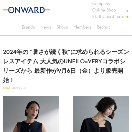
Company
Online Shop
Staff Coordinate
Brands
News
Shops
Members
Recruit
2024年の "暑さが続く秋"に求められるシーズン
レスアイテム 大人気のUNFILO×VERYコラボシ
リーズから 最新作が9月6日（金）より販売開
始！
Brand
2024.09.06