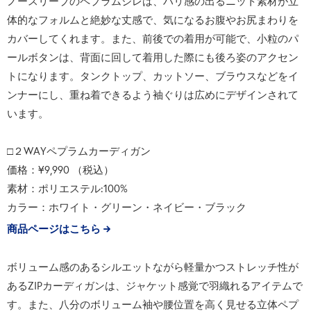
ノースリーブのペプラムジレは、ハリ感の出るニット素材が立
体的なフォルムと絶妙な丈感で、気になるお腹やお尻まわりを
カバーしてくれます。また、前後での着用が可能で、小粒のパ
ールボタンは、背面に回して着用した際にも後ろ姿のアクセン
トになります。タンクトップ、カットソー、ブラウスなどをイ
ンナーにし、重ね着できるよう袖ぐりは広めにデザインされて
います。
□２WAYペプラムカーディガン
価格：¥9,990 （税込）
素材：ポリエステル:100%
カラー：ホワイト・グリーン・ネイビー・ブラック
商品ページはこちら
ボリューム感のあるシルエットながら軽量かつストレッチ性が
あるZIPカーディガンは、ジャケット感覚で羽織れるアイテムで
す。また、八分のボリューム袖や腰位置を高く見せる立体ペプ