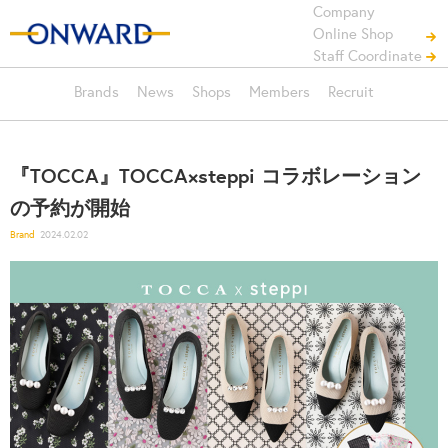
Company
Online Shop
Staff Coordinate
Brands
News
Shops
Members
Recruit
『TOCCA』TOCCA×steppi コラボレーション
の予約が開始
Brand
2024.02.02