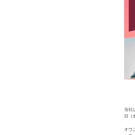
当社
日（
オウ