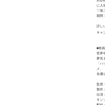
対応
に入
▽第
期間：
詳し
キャン
■映
世界
夢見
「ハ
メ、
名優
監督
製作
出演
キン
配給