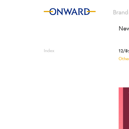
Brand
New
Index
12
Othe