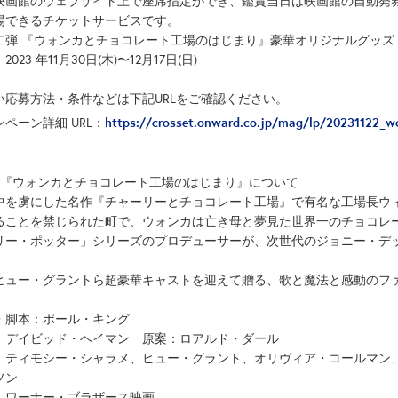
映画館のウェブサイト上で座席指定ができ、鑑賞当日は映画館の自動発
場できるチケットサービスです。
二弾 『ウォンカとチョコレート工場のはじまり』豪華オリジナルグッズ 
2023 年11月30日(木)〜12月17日(日)
い応募方法・条件などは下記URLをご確認ください。
https://crosset.onward.co.jp/mag/lp/20231122_w
ペーン詳細 URL：
画『ウォンカとチョコレート工場のはじまり』について
中を虜にした名作『チャーリーとチョコレート工場』で有名な工場長ウ
ることを禁じられた町で、ウォンカは亡き母と夢見た世界一のチョコレ
リー・ポッター」シリーズのプロデューサーが、次世代のジョニー・デ
ヒュー・グラントら超豪華キャストを迎えて贈る、歌と魔法と感動のフ
・脚本：ポール・キング
：デイビッド・ヘイマン 原案：ロアルド・ダール
：ティモシー・シャラメ、ヒュー・グラント、オリヴィア・コールマン
ソン
：ワーナー・ブラザース映画