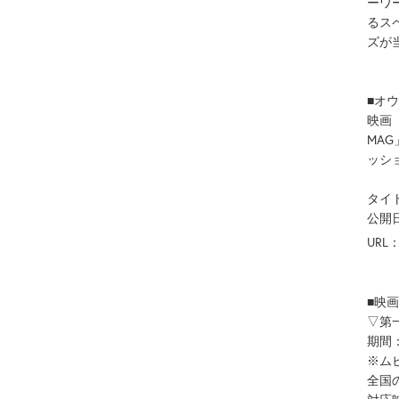
ーワ
るス
ズが
■オウ
映画
MA
ッショ
タイ
公開日
URL
■映
▽第
期間：
※ム
全国