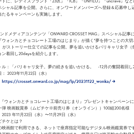
ードに、レディスブランド『23区』『ICB』『UNFILO』『uncrave
ペシャル記事を公開。さらに、オンワードメンバーズへ登録＆応募申し
当たるキャンペーンも実施します。
ンドメディアコンテンツ「ONWARD CROSSET MAG」スペシャル記事
『ウォンカとチョコレート工場のはじまり』が描く”夢を持つことの大切さ”を
G」がストーリー仕立ての記事を公開。夢を追いかけるバリキャリ女子（
ン着回し20daysを紹介します。
トル：「バリキャリ女子。夢の続きを追いかける。 -12月の奮闘着回し20d
： 2023年11月22日（水）
https://crosset.onward.co.jp/mag/lp/20231122_wonka/
：
画『ウォンカとチョコレート工場のはじまり』プレゼントキャンペーン
一弾 映画観賞券（ムビチケ※前売り券（オンライン））100組200名様
2023 年11月22日（水）〜11月29日（水）
ビチケとは？
の映画館で利用できる、ネットで座席指定可能なデジタル映画鑑賞券で