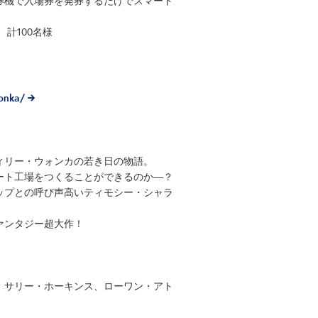
券機で入場券を発券するだけでスマート
計100名様
onka/
ィリー・ウォンカの若き日の物語。
ート工場をつくることができるのか―？
ップとの呼び声高いティモシー・シャラ
ァンタジー超大作！
、サリー・ホーキンス、ローワン・アト