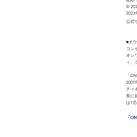
© 202
202
公式
■オウ
コン
オン
ィ、
「ON
20
ティ
長に
は1
「ON