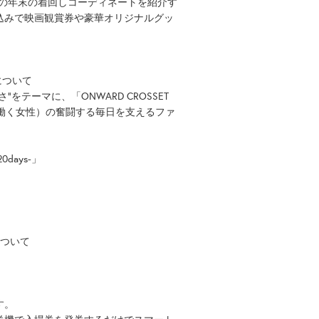
』などの年末の着回しコーディネートを紹介す
込みで映画観賞券や豪華オリジナルグッ
について
テーマに、「ONWARD CROSSET
働く女性）の奮闘する毎日を支えるファ
ays-」
について
す。