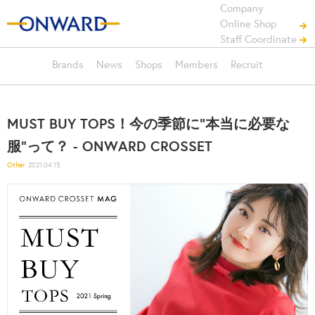
Company
Online Shop
Staff Coordinate
Brands
News
Shops
Members
Recruit
MUST BUY TOPS！今の季節に"本当に必要な
服"って？ - ONWARD CROSSET
Other
2021.04.15