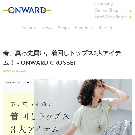
Company
Online Shop
Staff Coordinate
Brands
News
Shops
Members
Recruit
春、真っ先買い。着回しトップス3大アイテ
ム！ - ONWARD CROSSET
Other
2021.03.26