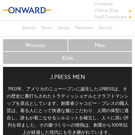
Company
Online Shop
Staff Coordinate
Brands
News
Shops
Members
Recruit
Women
Men
Kids
J.PRESS MEN
1902年、アメリカのニューヘブンに誕生したJ.PRESSは、そ
の歴史に裏打ちされたトラディッショナルとクラフトマンシ
ップを原点としています。創業者ジャコビー・プレスの職人
芸は、着る人にとって快適な服にこだわり、人間の体型に適
合し、誰もが着こなせるシルエットを確立し、人々に高い評
判を得ました。その服づくりへの情熱は、創業から100年以
上が経過した現代にも引き継がれています。