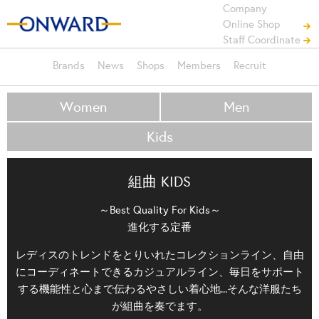
Company
Online Shop
Staff Coordinate
Brands
News
Shops
Members
Recruit
Women
Men
Kids
組曲 KIDS
～Best Quality For Kids～
進化する定番
レディスのトレンドをとりいれたコレクションライン、自由
にコーディネートできるカジュアルライン、毎日をサポート
する機能性と心まで伝わるやさしい着心地...そんな洋服たち
が組曲を奏でます。