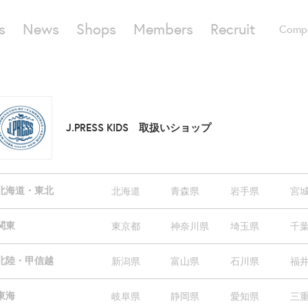
s
News
Shops
Members
Recruit
Comp
J.PRESS KIDS 取扱いショップ
北海道・東北
北海道
青森県
岩手県
宮
関東
東京都
神奈川県
埼玉県
千
北陸・甲信越
新潟県
富山県
石川県
福
東海
岐阜県
静岡県
愛知県
三