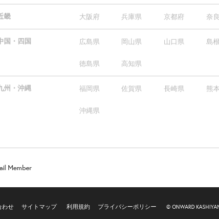
近畿
大阪府
兵庫県
京都府
奈
中国・四国
広島県
岡山県
山口県
島
徳島県
高知県
九州・沖縄
福岡県
佐賀県
長崎県
熊
沖縄県
ail Member
合わせ
サイトマップ
利用規約
プライバシーポリシー
© ONWARD KASHIYAMA