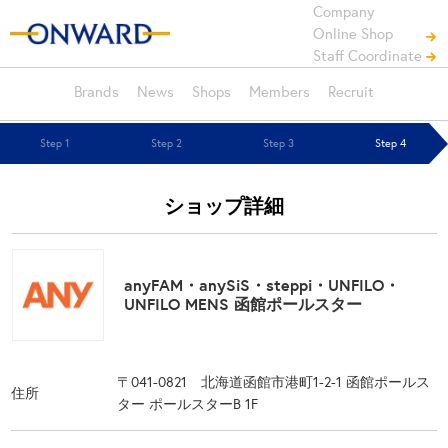
Company
Online Shop
Staff Coordinate
Brands
News
Shops
Members
Recruit
Step 1
Step 2
Step 3
Step 4
ショップ詳細
anyFAM・anySiS・steppi・UNFILO・
UNFILO MENS 函館ポールスター
〒041-0821 北海道函館市港町1-2-1 函館ポールス
住所
ター ポールスターB 1F