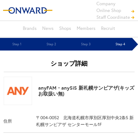
Company
Online Shop
Staff Coordinate
Brands
News
Shops
Members
Recruit
Step 1
Step 2
Step 3
Step 4
ショップ詳細
anyFAM・anySiS 新札幌サンピアザ(キッズ
お取扱い無)
〒004-0052 北海道札幌市厚別区厚別中央2条5 新
住所
札幌サンピアザ センターモール1F