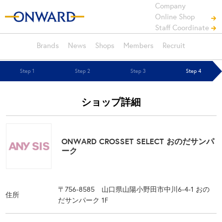
Company
Online Shop
Staff Coordinate
Brands
News
Shops
Members
Recruit
Step 1
Step 2
Step 3
Step 4
ショップ詳細
ONWARD CROSSET SELECT おのだサンパ
ーク
〒756-8585 山口県山陽小野田市中川6-4-1 おの
住所
だサンパーク 1F