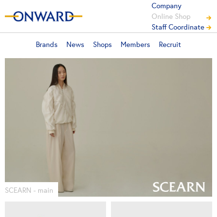
Company
Online Shop
Staff Coordinate
Brands
News
Shops
Members
Recruit
SCEARN - main