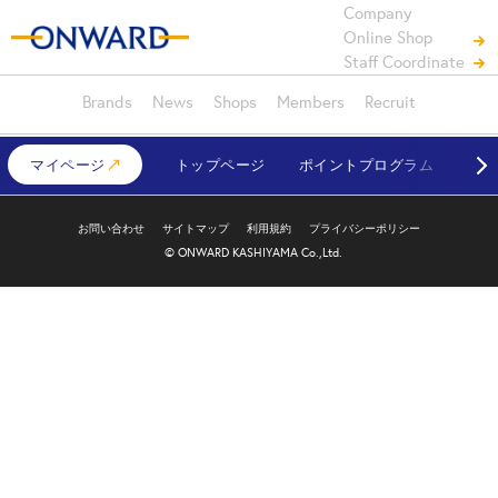
Company
Online Shop
Staff Coordinate
Brands
News
Shops
Members
Recruit
マイページ
トップページ
ポイントプログラム
対象
お問い合わせ
サイトマップ
利用規約
プライバシーポリシー
© ONWARD KASHIYAMA Co.,Ltd.