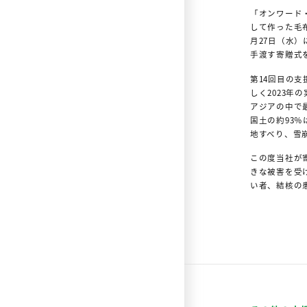
「オンワード
して作った毛布
月27日（水
手渡す寄贈式
第14回目の
しく2023年
アジアの中で
国土の約93
地すべり、雪
この度当社が
きな被害を受
い者、結核の