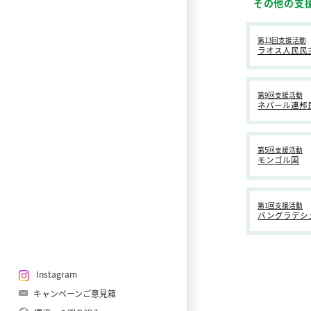
その他の支
第13回支援活動
ラオス人民民
第9回支援活動
ネパール連邦
第5回支援活動
モンゴル国
第1回支援活動
バングラデシ
Instagram
キャンペーンご意見箱