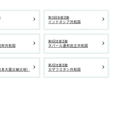
動
第10回支援活動
インドネシア共和国
第6回支援活動
連邦共和国
ネパール連邦民主共和国
第2回支援活動
日本大震災被災地）
カザフスタン共和国