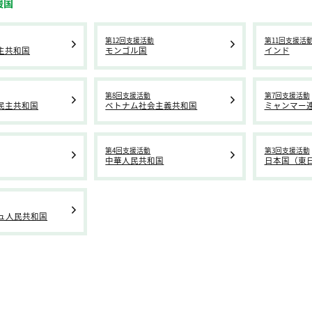
援国
第12回支援活動
第11回支援活
主共和国
モンゴル国
インド
第8回支援活動
第7回支援活動
民主共和国
ベトナム社会主義共和国
ミャンマー
第4回支援活動
第3回支援活動
中華人民共和国
日本国（東
ュ人民共和国