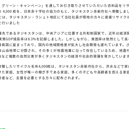
・グリーン・キャンペーン」を通してお引き取りさせていただいた衣料品をリ
 4,000 枚を、日本赤十字社の協力のもと、タジキスタン赤新月社へ寄贈しまし
）には、タジキスタン・ラシュト地区にて当社社員が現地の方々に直接リサイク
を行いました
支援先であるタジキスタンは、中央アジアに位置する共和制国家で、近年は経済
の実質GDP成長率は8.3%を記録しました。しかしながら、貧困率は依然として
最貧国に留まっており、国内の地域間格差が拡大し社会開発も遅れています。
％は山岳地帯に分類され、その多くが地震地溝に沿って存在しているため、地震
崩など複数の自然災害が多くタジキスタンの経済や社会的発展を脅かしていま
寄贈したリサイクル毛布4,000枚は、タジキスタン赤新月社から、洪水などで家
けた家庭、女性が唯一の稼ぎ手である家庭、多くの子どもや高齢者を抱える家
患者など、支援を必要とする方々に配布されます。