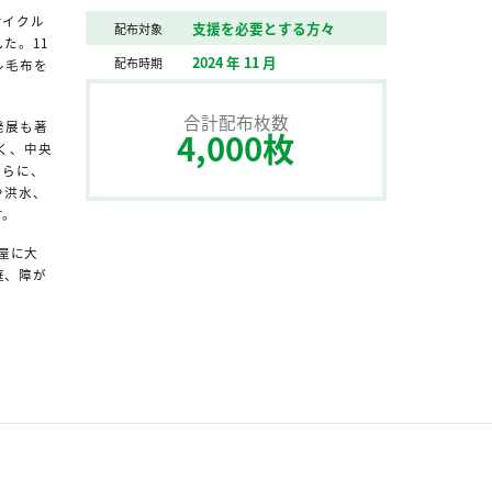
サイクル
支援を必要とする方々
配布対象
た。11
2024 年 11 月
配布時期
ル毛布を
合計配布枚数
発展も著
4,000枚
高く、中央
さらに、
や洪水、
す。
屋に大
庭、障が