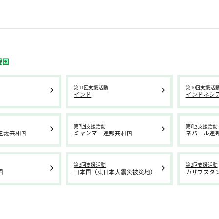
援国
第11回支援活動
第10回支援活
インド
インドネシ
第7回支援活動
第6回支援活動
主義共和国
ミャンマー連邦共和国
ネパール連
第3回支援活動
第2回支援活動
国
日本国（東日本大震災被災地）
カザフスタ