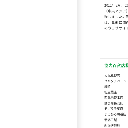
2011年2月
（中央アジア
贈しました。
は、風邪に関
のウェブサイ
協力百貨店
大丸札幌店
パルクアベニュ
藤崎
松屋銀座
西武池袋本店
髙島屋横浜店
そごう千葉店
まるひろ川越店
新潟三越
新潟伊勢丹