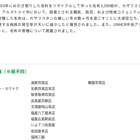
、2010年にお引き取りした衣料をリサイクルして作った毛布3,300枚が、カザフス
）アルマトゥイ市において、弱者とされる難民、孤児、および地域コミュニテ
寄贈した毛布は、カザフスタンの厳しい冬の数ヶ月を過ごすことに大変役立ち
連する疾病の発生率が大いに減少したと報告されました。また、UNHCR中央ア
トに、毛布の寄贈について掲載されました。
様（※順不同）
遠鉄百貨店
鶴屋百貨店
ー・カワトク
名鉄百貨店本店
阪急阪神百貨店
髙島屋京都店
天満屋岡山本店
福屋八丁堀本店
福屋広島駅前店
いよてつ髙島屋
岩田屋本店
福岡三越