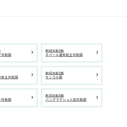
動
第9回支援活動
ア共和国
ネパール連邦民主共和国
第5回支援活動
邦民主共和国
モンゴル国
第1回支援活動
ン共和国
バングラデシュ人民共和国