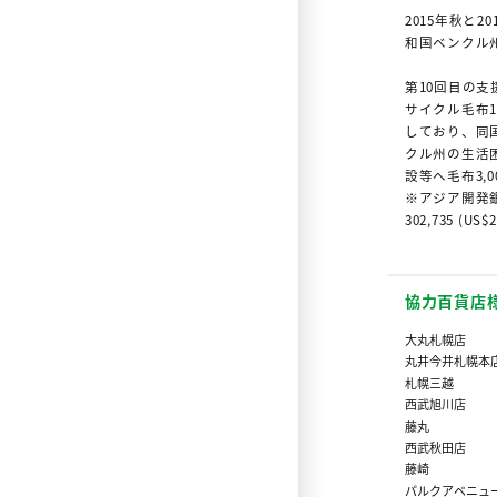
2015年秋と
和国ベンクル
第10回目の
サイクル毛布
しており、同
クル州の生活
設等へ毛布3,
※アジア開発
302,735 
協力百貨店
大丸札幌店
丸井今井札幌本
札幌三越
西武旭川店
藤丸
西武秋田店
藤崎
パルクアベニュ