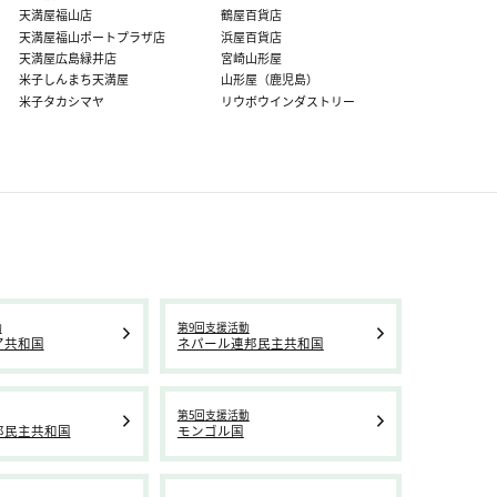
天満屋福山店
鶴屋百貨店
天満屋福山ポートプラザ店
浜屋百貨店
天満屋広島緑井店
宮崎山形屋
米子しんまち天満屋
山形屋（鹿児島）
米子タカシマヤ
リウボウインダストリー
動
第9回支援活動
ア共和国
ネパール連邦民主共和国
第5回支援活動
邦民主共和国
モンゴル国