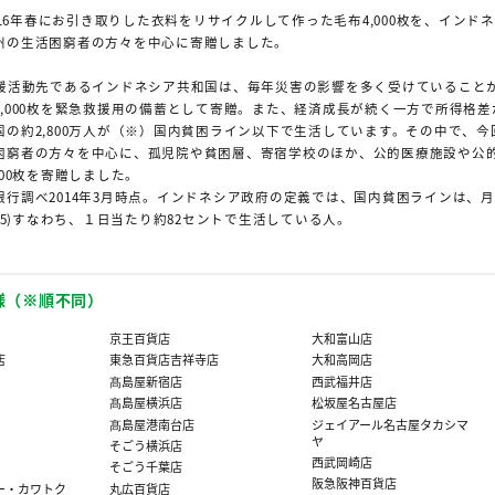
2016年春にお引き取りした衣料をリサイクルして作った毛布4,000枚を、インド
州の生活困窮者の方々を中心に寄贈しました。
支援活動先であるインドネシア共和国は、毎年災害の影響を多く受けていること
1,000枚を緊急救援用の備蓄として寄贈。また、経済成長が続く一方で所得格差
国の約2,800万人が（※）国内貧困ライン以下で生活しています。その中で、今
困窮者の方々を中心に、孤児院や貧困層、寄宿学校のほか、公的医療施設や公
000枚を寄贈しました。
銀行調べ2014年3月時点。インドネシア政府の定義では、国内貧困ラインは、月
(US$25)すなわち、１日当たり約82セントで生活している人。
様（※順不同）
京王百貨店
大和富山店
店
東急百貨店吉祥寺店
大和高岡店
髙島屋新宿店
西武福井店
髙島屋横浜店
松坂屋名古屋店
髙島屋港南台店
ジェイアール名古屋タカシマ
ヤ
そごう横浜店
西武岡崎店
そごう千葉店
阪急阪神百貨店
ー・カワトク
丸広百貨店