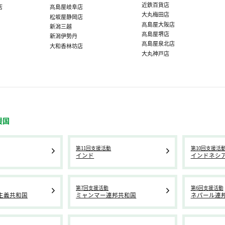
近鉄百貨店
店
髙島屋岐阜店
大丸梅田店
松坂屋静岡店
髙島屋大阪店
新潟三越
髙島屋堺店
新潟伊勢丹
髙島屋泉北店
大和香林坊店
大丸神戸店
援国
第11回支援活動
第10回支援活
インド
インドネシ
第7回支援活動
第6回支援活動
主義共和国
ミャンマー連邦共和国
ネパール連