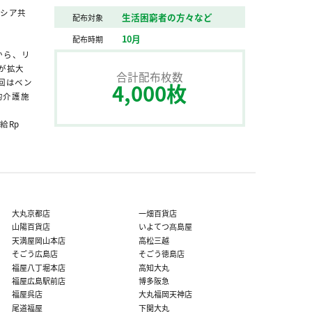
ネシア共
生活困窮者の方々など
配布対象
10月
配布時期
から、リ
が拡大
合計配布枚数
回はベン
4,000枚
的介護施
給Rp
大丸京都店
一畑百貨店
山陽百貨店
いよてつ髙島屋
天満屋岡山本店
高松三越
そごう広島店
そごう徳島店
福屋八丁堀本店
高知大丸
福屋広島駅前店
博多阪急
福屋呉店
大丸福岡天神店
尾道福屋
下関大丸